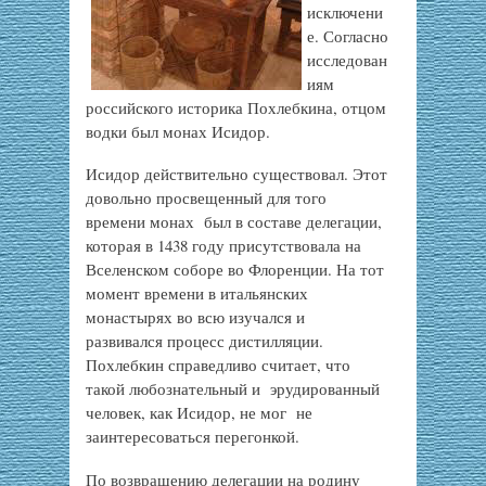
исключени
е. Согласно
исследован
иям
российского историка Похлебкина, отцом
водки был монах Исидор.
Исидор действительно существовал. Этот
довольно просвещенный для того
времени монах был в составе делегации,
которая в 1438 году присутствовала на
Вселенском соборе во Флоренции. На тот
момент времени в итальянских
монастырях во всю изучался и
развивался процесс дистилляции.
Похлебкин справедливо считает, что
такой любознательный и эрудированный
человек, как Исидор, не мог не
заинтересоваться перегонкой.
По возвращению делегации на родину