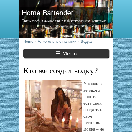
Home Bartender
Энциклопедия алкогольных и безалкогольных напитков
Home
»
Алкогольные напитки
»
Водка
☰ Меню
Кто же создал водку?
У каждого
великого
напитка
есть свой
создатель и
своя
история.
Водка – не