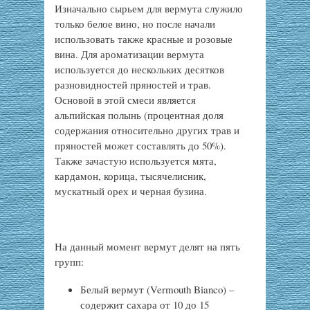
Изначально сырьем для вермута служило
только белое вино, но после начали
использовать также красные и розовые
вина. Для ароматизации вермута
используется до нескольких десятков
разновидностей пряностей и трав.
Основой в этой смеси является
альпийская полынь (процентная доля
содержания относительно других трав и
пряностей может составлять до 50%).
Также зачастую используется мята,
кардамон, корица, тысячелисник,
мускатный орех и черная бузина.
На данный момент вермут делят на пять
групп:
Белый вермут (Vermouth Bianco) –
содержит сахара от 10 до 15