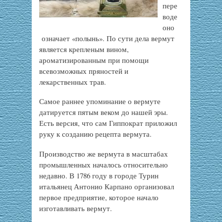
пере
воде
оно
означает «полынь». По сути дела вермут
является крепленым вином,
ароматизированным при помощи
всевозможных пряностей и
лекарственных трав.
Самое раннее упоминание о вермуте
датируется пятым веком до нашей эры.
Есть версия, что сам Гиппократ приложил
руку к созданию рецепта вермута.
Производство же вермута в масштабах
промышленных началось относительно
недавно. В 1786 году в городе Турин
итальянец Антонио Карпано организовал
первое предприятие, которое начало
изготавливать вермут.