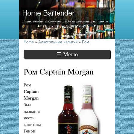
Home Bartender
Энциклопедия алкогольных и безалкогольных напитков
Home
»
Алкогольные напитки
»
Ром
☰ Меню
Ром Captain Morgan
Ром
Captain
Morgan
был
назван в
честь
капитана
Генри