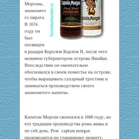
Моргана,
знаменито
го пирата.
В 1674
году он
был
посвящен
в рыцари Королем Карлом II, после чего
назначен губернатором острова Ямайки.
Впоследствии он окончательно
обосновался в своем поместье на острове,
чтобы выращивать сахарный тростник и
заниматься производством своего
знаменитого напитка.
Капитан Морган скончался в 1688 году, но
его традиции производства рома живы и
по сей день. Ром captain morgan
производится по старинному рецепту,